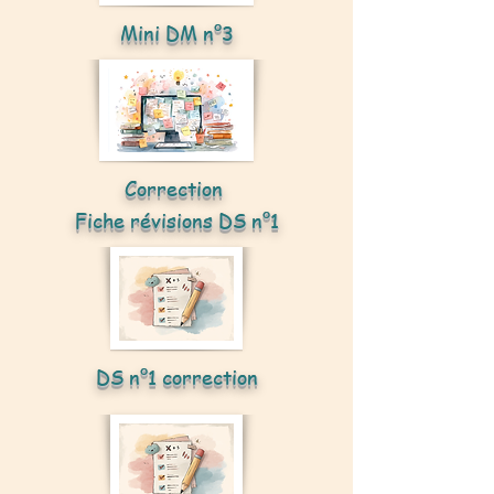
Mini DM n°3
Correction
Fiche révisions DS n°1
DS n°1 correction