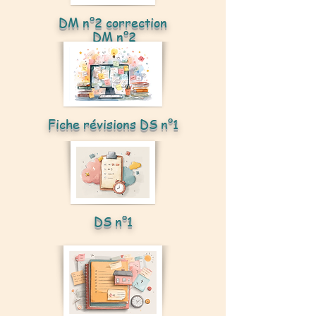
DM n°2 correction
DM n°2
Fiche révisions DS n°1
DS n°1