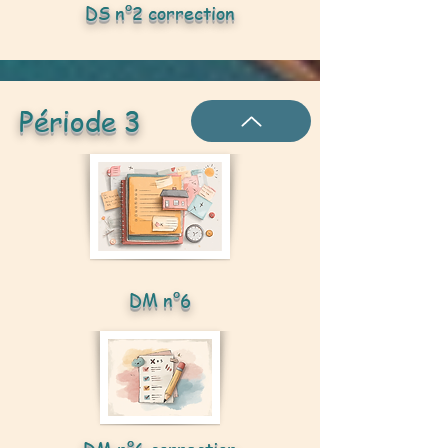
DS n°2 correction
Période 3
DM n°6