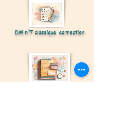
DM n°7 classique correction
DM n° 7 plus