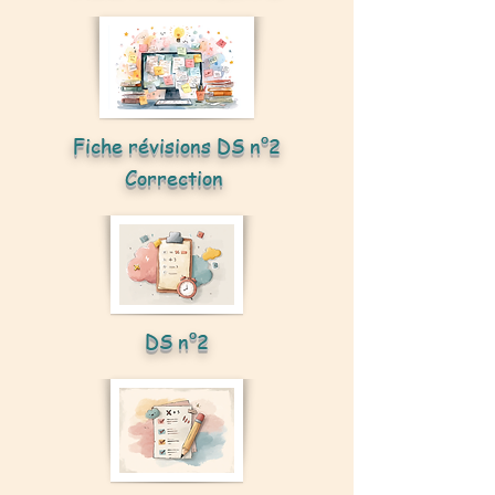
Fiche révisions DS n°2
Correction
DS n°2