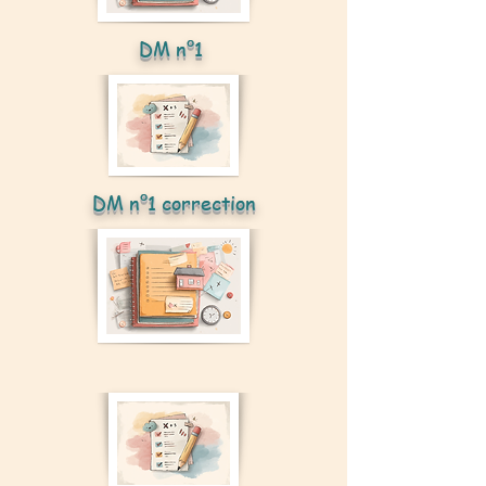
DM n°1
DM n°1 correction