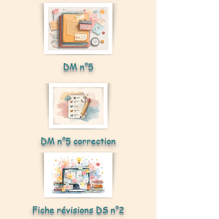
DM n°5
DM n°5 correction
Fiche révisions DS n°2